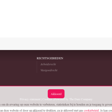
RECHTSGEBIEDEN
Arbeidsrecht
Vastgoedrecht
Akkoord
Privacy statement
|
Cookies
| Powered by
The Dare Company
om de ervaring op onze website te verbeteren, statistieken bij te houden en je toegang te geven
an deze website of door op akkoord te drukken, ga je akkoord met ons
cookiebeleid
. Je kan c