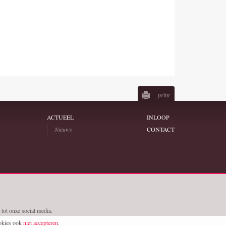
print
ACTUEEL
INLOOP
Nieuws
CONTACT
 tot onze social media.
ookies ook
niet accepteren
.