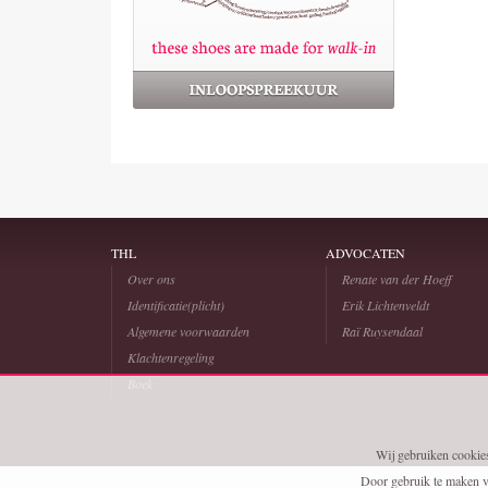
THL
ADVOCATEN
Over ons
Renate van der Hoeff
Identificatie(plicht)
Erik Lichtenveldt
Algemene voorwaarden
Raï Ruysendaal
Klachtenregeling
Boek
Wij gebruiken cookies 
Door gebruik te maken v