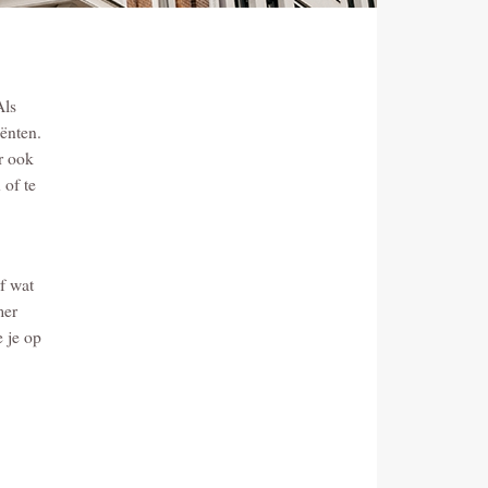
Als
ënten.
r ook
 of te
f wat
mer
e je op